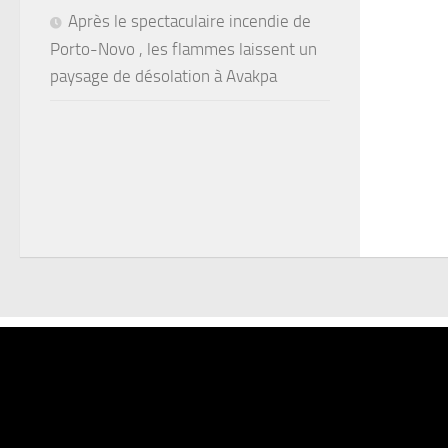
Après le spectaculaire incendie de
Porto-Novo , les flammes laissent un
paysage de désolation à Avakpa