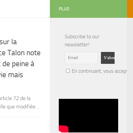
PLUS
Subscribe to our
sur la
newsletter!
ice Talon note
t de peine à
En continuant, vous acceptez 
vie mais
ticle 72 de la
le que modifiée...